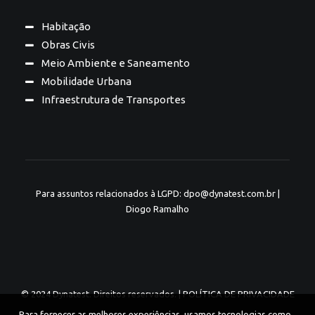
Habitação
Obras Civis
Meio Ambiente e Saneamento
Mobilidade Urbana
Infraestrutura de Transportes
Para assuntos relacionados à LGPD: dpo@dynatest.com.br |
Diogo Ramalho
© 2024 Dynatest. Direitos reservados. |
POLÍTICA DE PRIVACIDADE
Para fornecer as melhores experiências, usamos tecnologias como