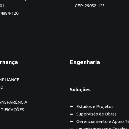
701
CEP: 29052-123
74884-120
rnança
Engenharia
MPLIANCE
PD
Soluções
ANSPARÊNCIA
Estudos e Projetos
TIFICAÇÕES
Supervisão de Obras
Gerenciamento e Apoio T
Levantamentos e Ensaios