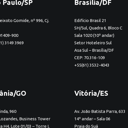
 Paulo/SP
Brasília/DF
eixoto Gomide, nº 996, Cj.
Edifício Brasil 21
SH/Sul, Quadra 6, Bloco C
01409-900
Sala 1020 (10º andar)
11) 3149 3969
Setor Hoteleiro Sul
Asa Sul – Brasília/DF
CEP: 70.316-109
+55(61) 3532-4043
ânia/GO
Vitória/ES
inda, 960
Av. João Batista Parra, 633
Lozandes, Business Tower
14º andar – Sala 06
 H4, Lote 01/03 – Torre I,
Praia do Suá