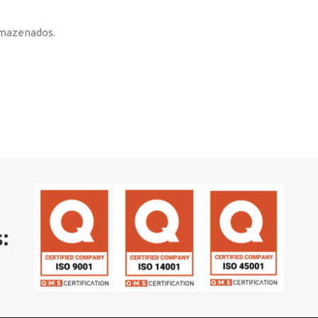
rmazenados.
: