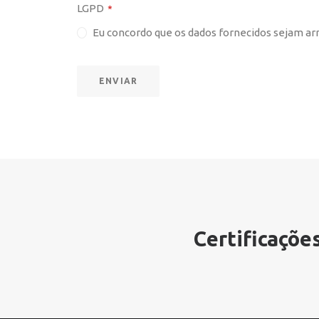
LGPD
*
Eu concordo que os dados fornecidos sejam a
ENVIAR
Este
campo
deve
ser
deixado
em
branco
Certificações