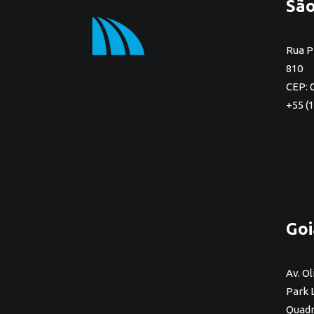
São
Rua P
810
CEP: 
+55 (
Goi
Av. Ol
Park 
Quadra