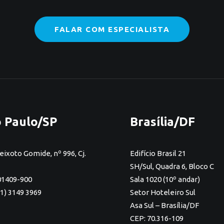
FALAR COM ESPECIALISTA
 Paulo/SP
Brasília/DF
eixoto Gomide, nº 996, Cj.
Edifício Brasil 21
SH/Sul, Quadra 6, Bloco C
01409-900
Sala 1020 (10º andar)
11) 3149 3969
Setor Hoteleiro Sul
Asa Sul – Brasília/DF
CEP: 70.316-109