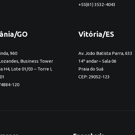
+55(61) 3532-4043
ânia/GO
Vitória/ES
inda, 960
Av. João Batista Parra, 633
Lozandes, Business Tower
14º andar – Sala 06
 H4, Lote 01/03 – Torre I,
Praia do Suá
701
CEP: 29052-123
74884-120