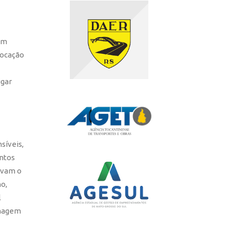
com
locação
igar
síveis,
entos
levam o
o,
l
imagem