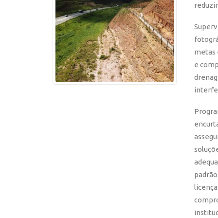
reduzir
Superv
fotográ
metas 
e compe
drenag
interfe
Progra
encurt
assegu
soluçõ
adequad
padrão
licenç
compro
institu