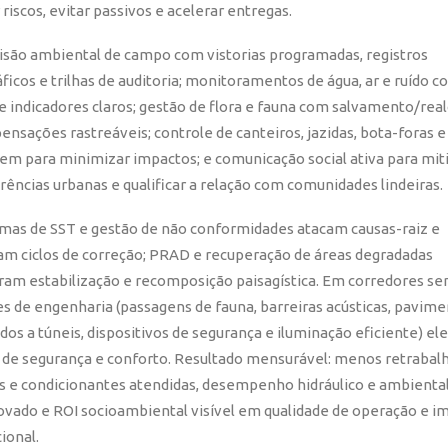
 riscos, evitar passivos e acelerar entregas.
isão ambiental de campo com vistorias programadas, registros
ficos e trilhas de auditoria; monitoramentos de água, ar e ruído 
e indicadores claros; gestão de flora e fauna com salvamento/rea
nsações rastreáveis; controle de canteiros, jazidas, bota-foras e
em para minimizar impactos; e comunicação social ativa para mit
rências urbanas e qualificar a relação com comunidades lindeiras.
mas de SST e gestão de não conformidades atacam causas-raiz e
am ciclos de correção; PRAD e recuperação de áreas degradadas
ram estabilização e recomposição paisagística. Em corredores sen
es de engenharia (passagens de fauna, barreiras acústicas, pavim
os a túneis, dispositivos de segurança e iluminação eficiente) e
 de segurança e conforto. Resultado mensurável: menos retrabalh
as e condicionantes atendidas, desempenho hidráulico e ambienta
vado e ROI socioambiental visível em qualidade de operação e 
cional.