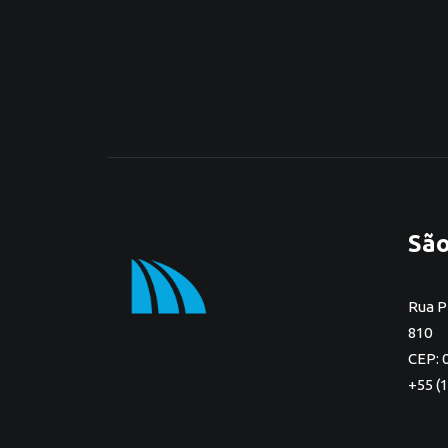
São
Rua P
810
CEP: 
+55 (