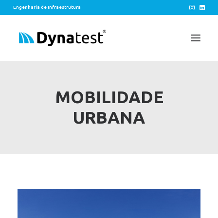
Engenharia de Infraestrutura
SOLUÇÕES
MOBILIDADE
EIXOS
URBANA
LEGADOS
CONTATO